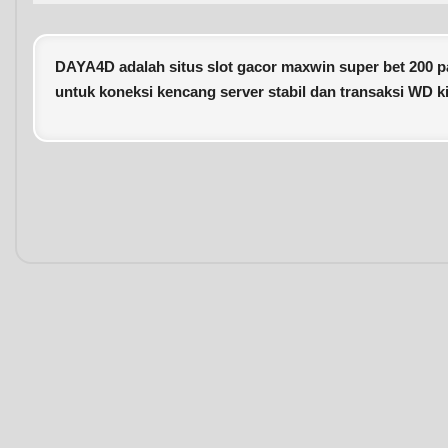
DAYA4D
adalah situs slot gacor maxwin super bet 200 pa
untuk koneksi kencang server stabil dan transaksi WD ki